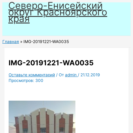
Северо-Енисейский
Перейти
округ Красноярского
к
края
содержимому
Главная
IMG-20191221-WA0035
IMG-20191221-WA0035
Оставьте комментарий
/ От
admin
/
21.12.2019
Просмотров:
300