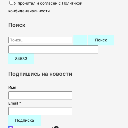
Я прочитал и согласен с Политикой
конфиденциальности
Поиск
П
о
и
с
к
Подпишись на новости
:
Имя
Email *