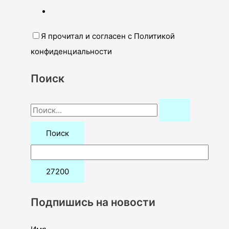
Я прочитал и согласен с Политикой
конфиденциальности
Поиск
П
о
и
с
к
:
Подпишись на новости