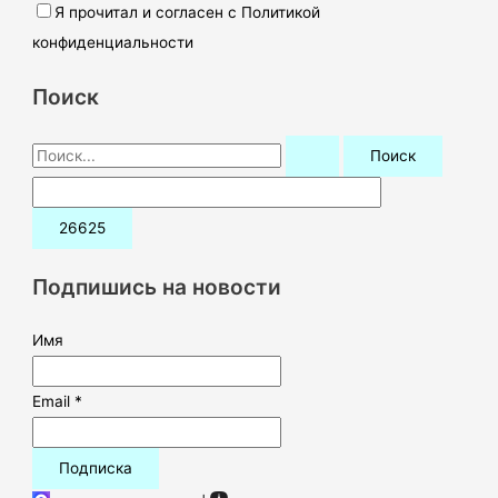
Я прочитал и согласен с Политикой
конфиденциальности
Поиск
П
о
и
с
к
Подпишись на новости
:
Имя
Email *