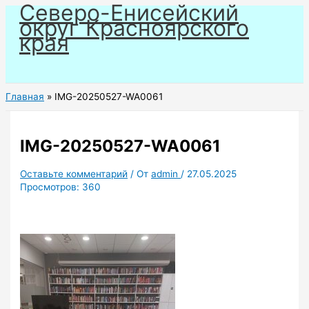
Северо-Енисейский
Перейти
округ Красноярского
к
края
содержимому
Главная
IMG-20250527-WA0061
IMG-20250527-WA0061
Оставьте комментарий
/ От
admin
/
27.05.2025
Просмотров:
360