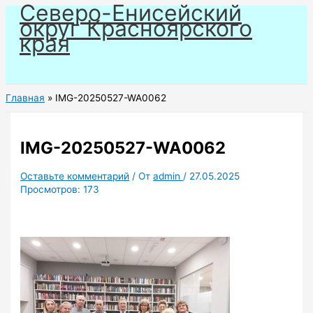
Северо-Енисейский
Перейти
округ Красноярского
к
края
содержимому
Главная
IMG-20250527-WA0062
IMG-20250527-WA0062
Оставьте комментарий
/ От
admin
/
27.05.2025
Просмотров:
173