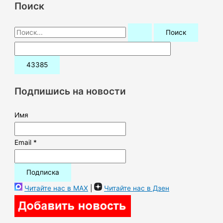
Поиск
П
о
и
с
к
Подпишись на новости
:
Имя
Email *
Читайте нас в MAX
|
Читайте нас в Дзен