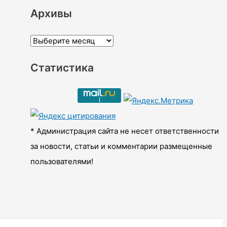
Архивы
А
р
Статистика
х
и
в
ы
* Администрация сайта не несет ответственности
за новости, статьи и комментарии размещенные
пользователями!