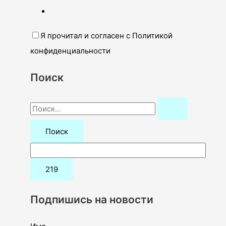
Я прочитал и согласен с Политикой
конфиденциальности
Поиск
П
о
и
с
к
:
Подпишись на новости