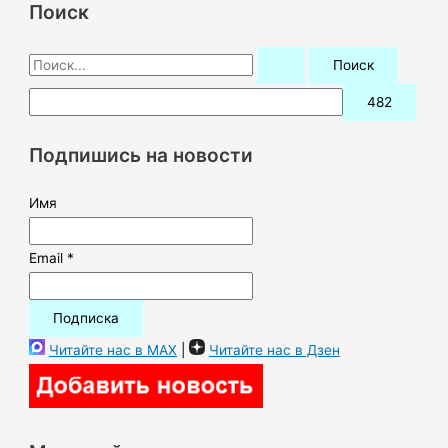
Поиск
П
о
и
с
Подпишись на новости
к
:
Имя
Email *
Читайте нас в MAX
|
Читайте нас в Дзен