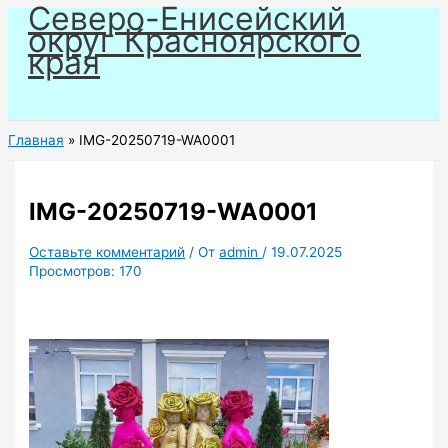
Северо-Енисейский
Перейти
округ Красноярского
к
края
содержимому
Главная
IMG-20250719-WA0001
IMG-20250719-WA0001
Оставьте комментарий
/ От
admin
/
19.07.2025
Просмотров:
170