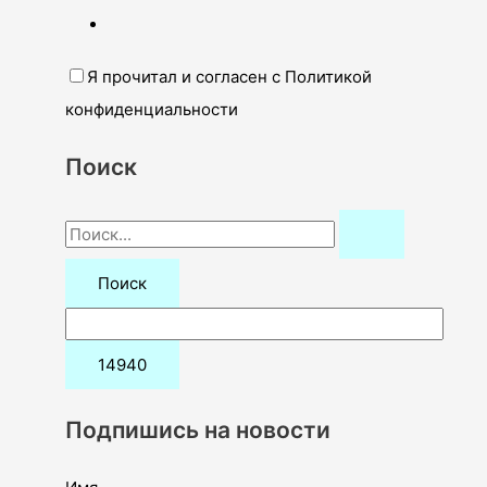
Я прочитал и согласен с Политикой
конфиденциальности
Поиск
П
о
и
с
к
:
Подпишись на новости