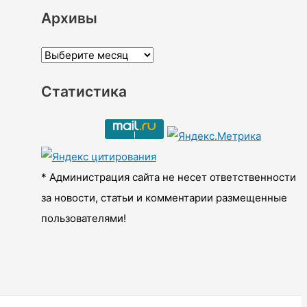
Архивы
А
р
Статистика
х
и
в
ы
* Администрация сайта не несет ответственности
за новости, статьи и комментарии размещенные
пользователями!