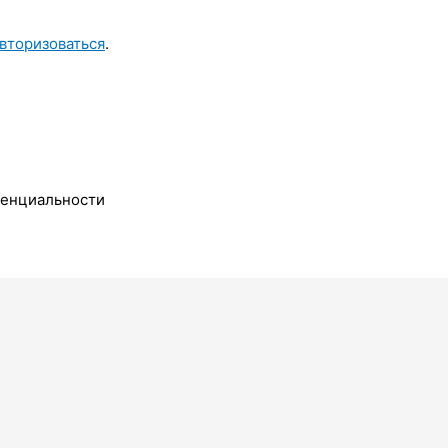
вторизоваться
.
денциальности