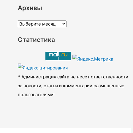
Архивы
А
р
Статистика
х
и
в
ы
* Администрация сайта не несет ответственности
за новости, статьи и комментарии размещенные
пользователями!