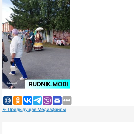
←
Предыдущая Медиафайлы