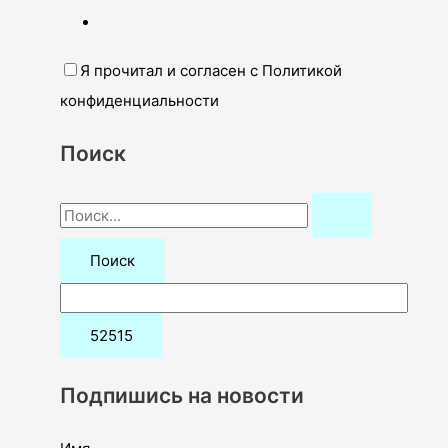
Я прочитал и согласен с Политикой
конфиденциальности
Поиск
П
о
и
с
к
:
Подпишись на новости