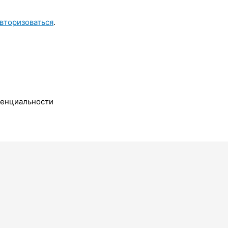
вторизоваться
.
денциальности