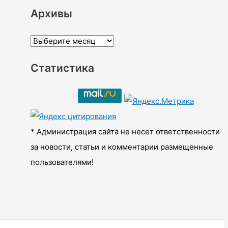
Архивы
А
р
Статистика
х
и
в
ы
* Администрация сайта не несет ответственности
за новости, статьи и комментарии размещенные
пользователями!