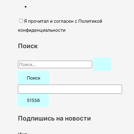
Я прочитал и согласен с Политикой
конфиденциальности
Поиск
П
о
и
с
к
:
Подпишись на новости