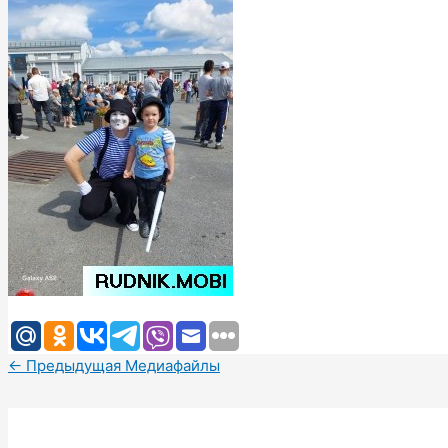
←
Предыдущая Медиафайлы