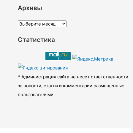
Архивы
А
р
Статистика
х
и
в
ы
* Администрация сайта не несет ответственности
за новости, статьи и комментарии размещенные
пользователями!