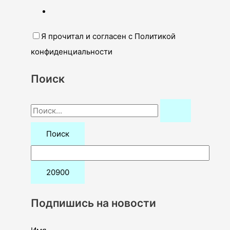
Я прочитал и согласен с Политикой
конфиденциальности
Поиск
П
о
и
с
к
:
Подпишись на новости