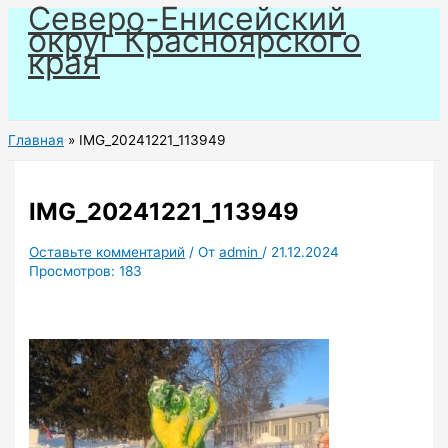
Северо-Енисейский
Перейти
округ Красноярского
к
края
содержимому
Главная
IMG_20241221_113949
IMG_20241221_113949
Оставьте комментарий
/ От
admin
/
21.12.2024
Просмотров:
183