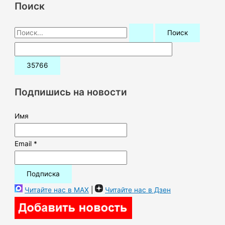
Поиск
П
о
и
с
к
Подпишись на новости
:
Имя
Email *
Читайте нас в MAX
|
Читайте нас в Дзен