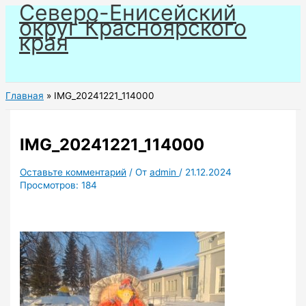
Северо-Енисейский
Перейти
округ Красноярского
к
края
содержимому
Главная
IMG_20241221_114000
IMG_20241221_114000
Оставьте комментарий
/ От
admin
/
21.12.2024
Просмотров:
184