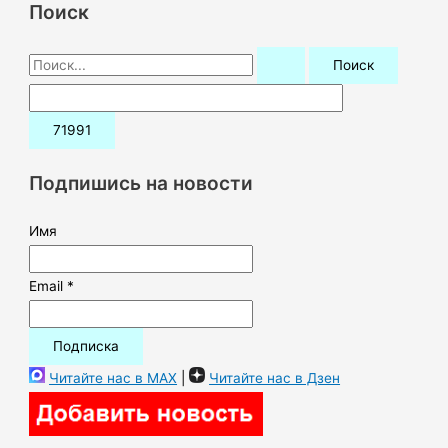
Поиск
П
о
и
с
к
Подпишись на новости
:
Имя
Email *
Читайте нас в MAX
|
Читайте нас в Дзен