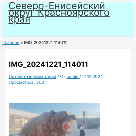
Северо-Енисейский
Перейти
округ Красноярского
к
края
содержимому
Главная
IMG_20241221_114011
IMG_20241221_114011
Оставьте комментарий
/ От
admin
/
21.12.2024
Просмотров:
300