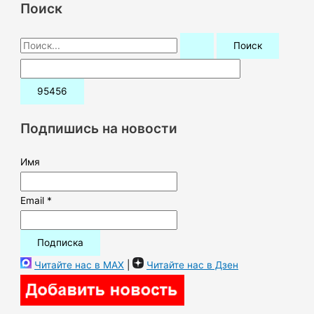
Поиск
П
о
и
с
к
Подпишись на новости
:
Имя
Email *
Читайте нас в MAX
|
Читайте нас в Дзен