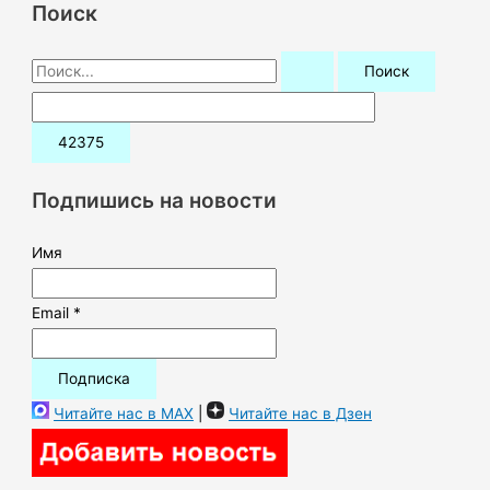
Поиск
П
о
и
с
к
Подпишись на новости
:
Имя
Email *
Читайте нас в MAX
|
Читайте нас в Дзен