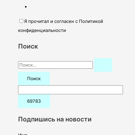
Я прочитал и согласен с Политикой
конфиденциальности
Поиск
П
о
и
с
к
:
Подпишись на новости