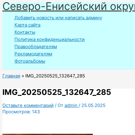
Северо-Енисейский окру
Перейти
к
Добавить новость или написать админу
содержимому
Карта сайта
Контакты
Политика конфиденциальности
Правообладателям
Рекламодателям
Фотоальбомы
Главная
IMG_20250525_132647_285
IMG_20250525_132647_285
Оставьте комментарий
/ От
admin
/
25.05.2025
Просмотров:
143