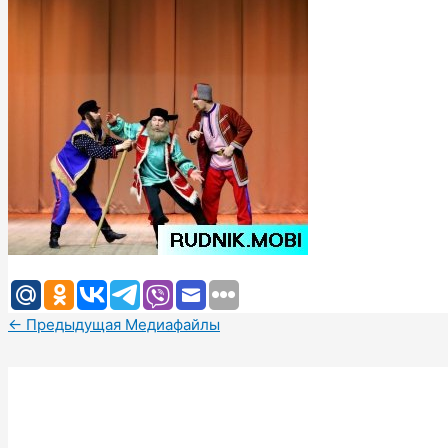
←
Предыдущая Медиафайлы