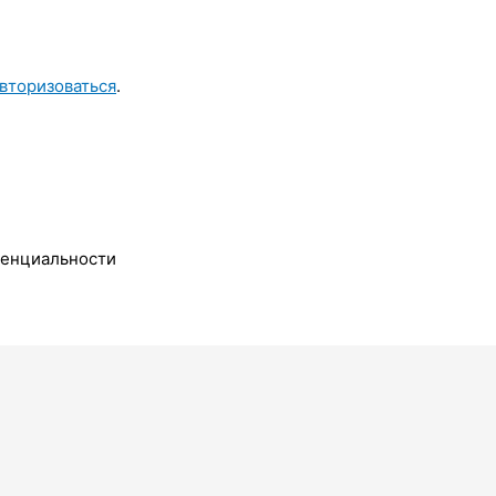
вторизоваться
.
денциальности