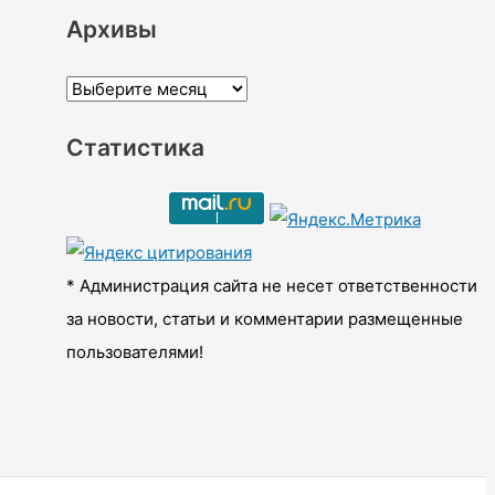
Архивы
А
р
Статистика
х
и
в
ы
* Администрация сайта не несет ответственности
за новости, статьи и комментарии размещенные
пользователями!