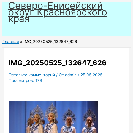
Северо-Енисейский
Перейти
округ Красноярского
к
края
содержимому
Главная
IMG_20250525_132647_626
IMG_20250525_132647_626
Оставьте комментарий
/ От
admin
/
25.05.2025
Просмотров:
179