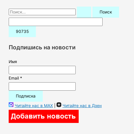
П
о
и
с
к
Подпишись на новости
:
Имя
Email *
Читайте нас в MAX
|
Читайте нас в Дзен