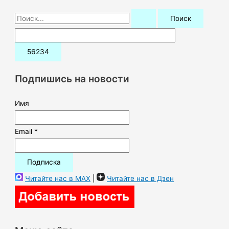
П
о
и
с
к
Подпишись на новости
:
Имя
Email *
Читайте нас в MAX
|
Читайте нас в Дзен