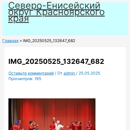
Северо-Енисейский
Перейти
округ Красноярского
к
края
содержимому
Главная
IMG_20250525_132647_682
IMG_20250525_132647_682
Оставьте комментарий
/ От
admin
/
25.05.2025
Просмотров:
195