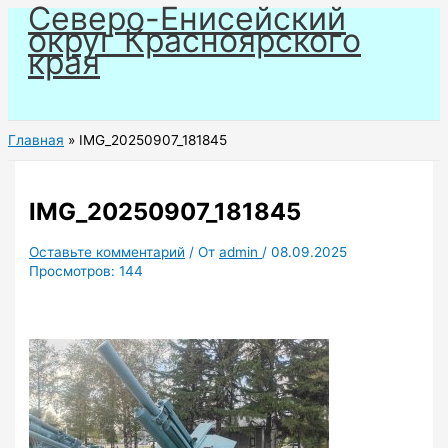
Северо-Енисейский
Перейти
округ Красноярского
к
края
содержимому
Главная
IMG_20250907_181845
IMG_20250907_181845
Оставьте комментарий
/ От
admin
/
08.09.2025
Просмотров:
144