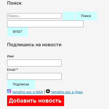
Поиск
П
о
и
с
к
Подпишись на новости
:
Имя
Email *
Читайте нас в MAX
|
Читайте нас в Дзен