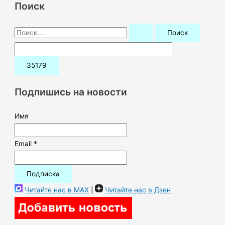
Поиск
П
о
и
с
к
Подпишись на новости
:
Имя
Email *
Читайте нас в MAX
|
Читайте нас в Дзен