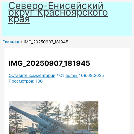
Северо-Енисейский
Перейти
округ Красноярского
к
края
содержимому
Главная
IMG_20250907_181945
IMG_20250907_181945
Оставьте комментарий
/ От
admin
/
08.09.2025
Просмотров:
130