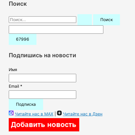
Поиск
П
о
и
с
к
Подпишись на новости
:
Имя
Email *
Читайте нас в MAX
|
Читайте нас в Дзен