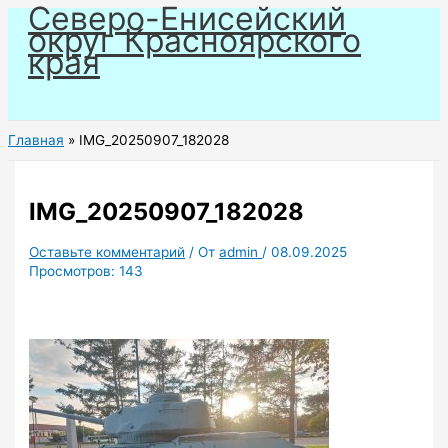
Северо-Енисейский
Перейти
округ Красноярского
к
края
содержимому
Главная
IMG_20250907_182028
IMG_20250907_182028
Оставьте комментарий
/ От
admin
/
08.09.2025
Просмотров:
143