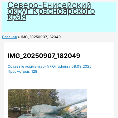
Северо-Енисейский
Перейти
округ Красноярского
к
края
содержимому
Главная
IMG_20250907_182049
IMG_20250907_182049
Оставьте комментарий
/ От
admin
/
08.09.2025
Просмотров:
128