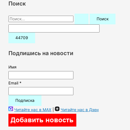
Поиск
П
о
и
с
к
Подпишись на новости
:
Имя
Email *
Читайте нас в MAX
|
Читайте нас в Дзен