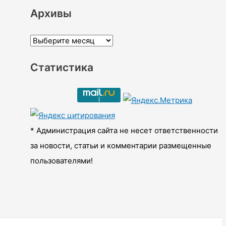
Архивы
А
р
Статистика
х
и
в
ы
* Администрация сайта не несет ответственности
за новости, статьи и комментарии размещенные
пользователями!