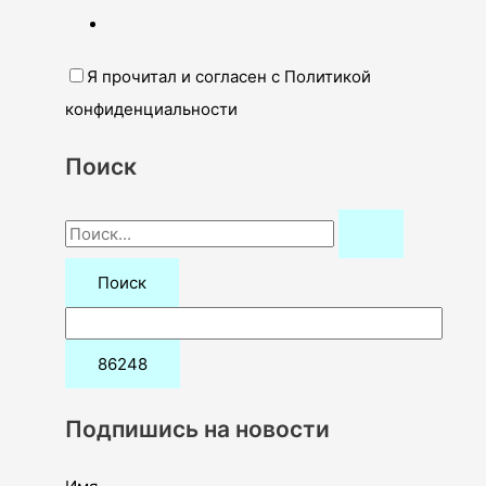
Я прочитал и согласен с Политикой
конфиденциальности
Поиск
П
о
и
с
к
:
Подпишись на новости