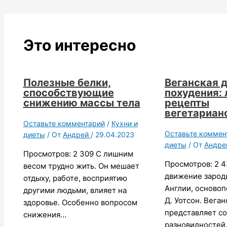
Это интересно
Полезные белки,
Веганская 
способствующие
похудения:
снижению массы тела
рецепты
вегетариан
Оставьте комментарий
/
Кухни и
Оставьте коммен
диеты
/ От
Андрей
/
29.04.2023
диеты
/ От
Андр
Просмотров: 2 309 С лишним
Просмотров: 2 4
весом трудно жить. Он мешает
движение зароди
отдыху, работе, восприятию
Англии, осново
другими людьми, влияет на
Д. Уотсон. Веган
здоровье. Особенно вопросом
представляет со
снижения…
разновидностей