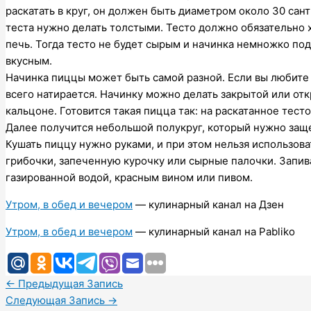
раскатать в круг, он должен быть диаметром около 30 сант
теста нужно делать толстыми. Тесто должно обязательно 
печь. Тогда тесто не будет сырым и начинка немножко под
вкусным.
Начинка пиццы может быть самой разной. Если вы любите н
всего натирается. Начинку можно делать закрытой или от
кальцоне. Готовится такая пицца так: на раскатанное тест
Далее получится небольшой полукруг, который нужно защеп
Кушать пиццу нужно руками, и при этом нельзя использова
грибочки, запеченную курочку или сырные палочки. Запи
газированной водой, красным вином или пивом.
Утром, в обед и вечером
— кулинарный канал на Дзен
Утром, в обед и вечером
— кулинарный канал на Pabliko
←
Предыдущая Запись
Следующая Запись
→