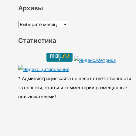
Архивы
А
р
Статистика
х
и
в
ы
* Администрация сайта не несет ответственности
за новости, статьи и комментарии размещенные
пользователями!