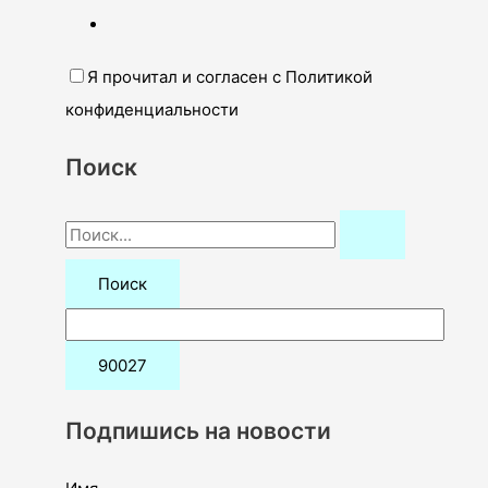
Я прочитал и согласен с Политикой
конфиденциальности
Поиск
П
о
и
с
к
:
Подпишись на новости