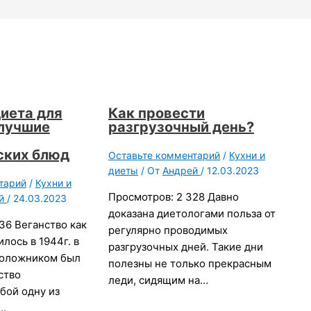
диета для
Как провести
 лучшие
разгрузочный день?
ских блюд
Оставьте комментарий
/
Кухни и
диеты
/ От
Андрей
/
12.03.2023
тарий
/
Кухни и
Просмотров: 2 328 Давно
ей
/
24.03.2023
доказана диетологами польза от
36 Веганство как
регулярно проводимых
лось в 1944г. в
разгрузочных дней. Такие дни
положником был
полезны не только прекрасным
ство
леди, сидящим на…
бой одну из
…