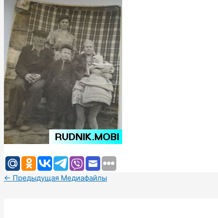
←
Предыдущая Медиафайлы