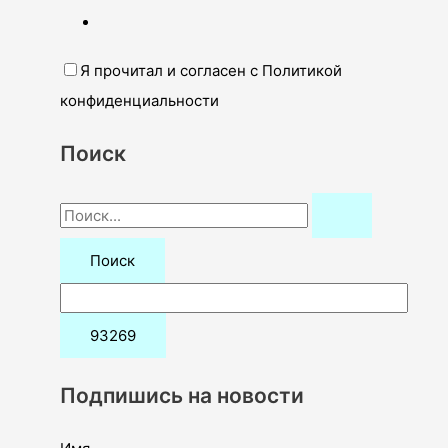
Я прочитал и согласен с Политикой
конфиденциальности
Поиск
П
о
и
с
к
:
Подпишись на новости