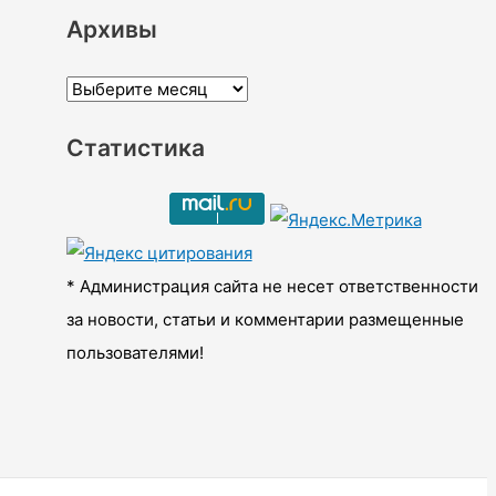
Архивы
А
р
Статистика
х
и
в
ы
* Администрация сайта не несет ответственности
за новости, статьи и комментарии размещенные
пользователями!