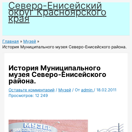
Северо-Енисейский
Перейти
округ Красноярского
к
края
содержимому
Главная
Музей
История Муниципального музея Северо-Енисейского района.
История Муниципального
музея Северо-Енисейского
района.
Оставьте комментарий
/
Музей
/ От
admin
/
18.02.2011
Просмотров:
12 249