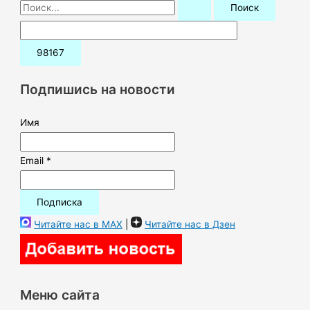
П
о
и
с
к
Подпишись на новости
:
Имя
Email *
Читайте нас в MAX
|
Читайте нас в Дзен
Меню сайта