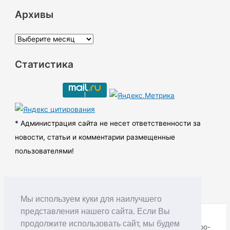
Архивы
А
р
Статистика
х
и
в
ы
* Администрация сайта не несет ответственности за
новости, статьи и комментарии размещенные
пользователями!
Мы используем куки для наилучшего
представления нашего сайта. Если Вы
продолжите использовать сайт, мы будем
Copyright © RUDNIK.MOBI 28.06.2008 - 2026 | Северо-