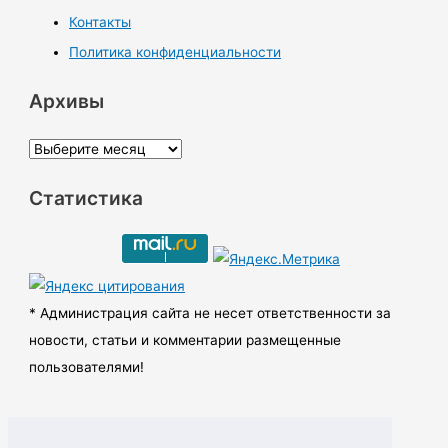
Контакты
Политика конфиденциальности
Архивы
А
р
Статистика
х
и
в
ы
* Администрация сайта не несет ответственности за
новости, статьи и комментарии размещенные
пользователями!