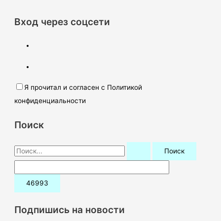
Вход через соцсети
Я прочитал и согласен с Политикой
конфиденциальности
Поиск
П
о
и
с
к
Подпишись на новости
: