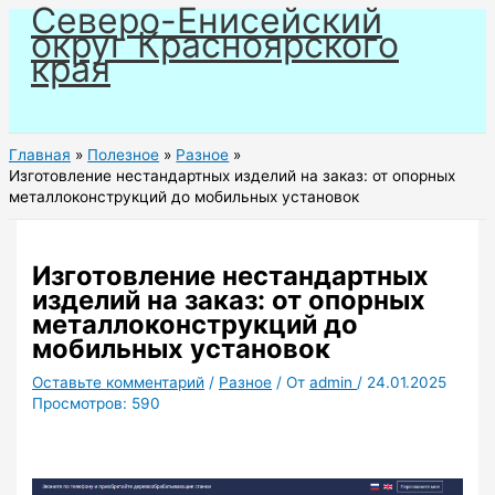
Северо-Енисейский
Перейти
округ Красноярского
к
края
содержимому
Главная
Полезное
Разное
Изготовление нестандартных изделий на заказ: от опорных
металлоконструкций до мобильных установок
Изготовление нестандартных
изделий на заказ: от опорных
металлоконструкций до
мобильных установок
Оставьте комментарий
/
Разное
/ От
admin
/
24.01.2025
Просмотров:
590