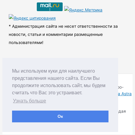
и
в
ы
* Администрация сайта не несет ответственности за
новости, статьи и комментарии размещенные
пользователями!
Мы используем куки для наилучшего
представления нашего сайта. Если Вы
продолжите использовать сайт, мы будем
Copyright © RUDNIK.MOBI 28.06.2008 - 2026 | Северо-
считать что Вас это устраивает.
Енисейский округ Красноярского края | Powered by
Тема Astra
WordPress
Узнать больше
Копирование материалов разрешается только соблюдая
Ок
Правила