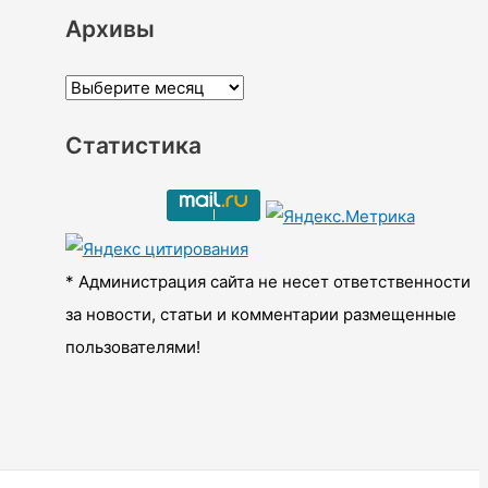
Архивы
А
р
Статистика
х
и
в
ы
* Администрация сайта не несет ответственности
за новости, статьи и комментарии размещенные
пользователями!