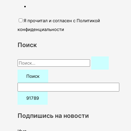
Я прочитал и согласен с Политикой
конфиденциальности
Поиск
П
о
и
с
к
:
Подпишись на новости