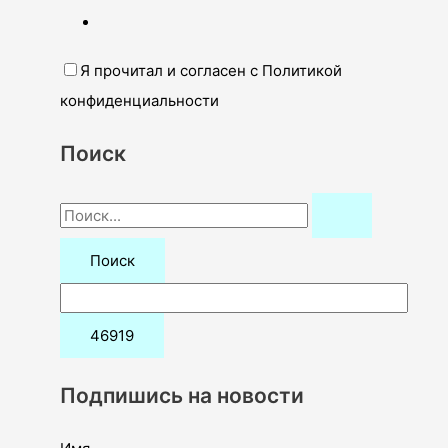
Я прочитал и согласен с Политикой
конфиденциальности
Поиск
П
о
и
с
к
:
Подпишись на новости