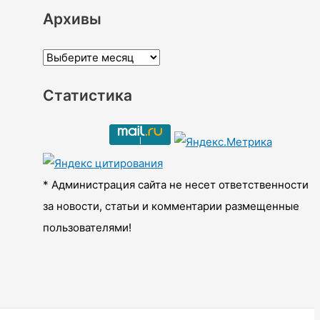
Архивы
А
р
Статистика
х
и
в
ы
* Администрация сайта не несет ответственности
за новости, статьи и комментарии размещенные
пользователями!