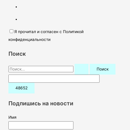
Я прочитал и согласен с Политикой
конфиденциальности
Поиск
П
о
и
с
к
Подпишись на новости
:
Имя