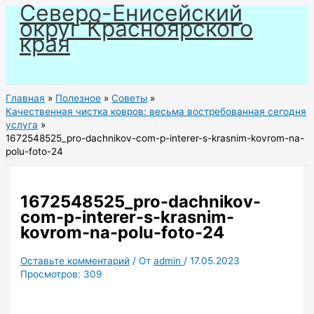
Северо-Енисейский
Перейти
округ Красноярского
к
края
содержимому
Главная
Полезное
Советы
Качественная чистка ковров: весьма востребованная сегодня
услуга
1672548525_pro-dachnikov-com-p-interer-s-krasnim-kovrom-na-
polu-foto-24
1672548525_pro-dachnikov-
com-p-interer-s-krasnim-
kovrom-na-polu-foto-24
Оставьте комментарий
/ От
admin
/
17.05.2023
Просмотров:
309