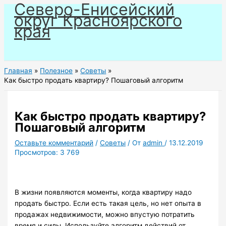
Северо-Енисейский
Перейти
округ Красноярского
к
края
содержимому
Главная
Полезное
Советы
Как быстро продать квартиру? Пошаговый алгоритм
Как быстро продать квартиру?
Пошаговый алгоритм
Оставьте комментарий
/
Советы
/ От
admin
/
13.12.2019
Просмотров:
3 769
В жизни появляются моменты, когда квартиру надо
продать быстро. Если есть такая цель, но нет опыта в
продажах недвижимости, можно впустую потратить
время и силы. Используйте алгоритм действий от