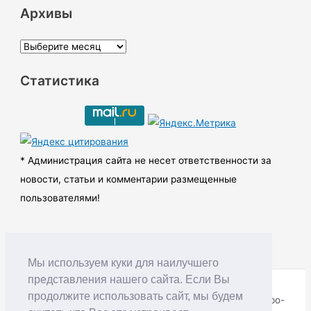
Архивы
А
р
Статистика
х
и
в
ы
* Администрация сайта не несет ответственности за
новости, статьи и комментарии размещенные
пользователями!
Мы используем куки для наилучшего
представления нашего сайта. Если Вы
продолжите использовать сайт, мы будем
Copyright © RUDNIK.MOBI 28.06.2008 - 2026 | Северо-