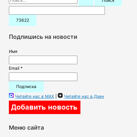
о
и
с
к
Подпишись на новости
:
Имя
Email *
Читайте нас в MAX
|
Читайте нас в Дзен
Меню сайта