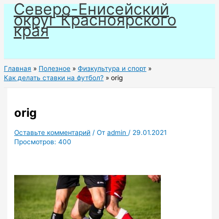
Северо-Енисейский
Перейти
округ Красноярского
к
края
содержимому
Главная
Полезное
Физкультура и спорт
Как делать ставки на футбол?
orig
orig
Оставьте комментарий
/ От
admin
/
29.01.2021
Просмотров:
400