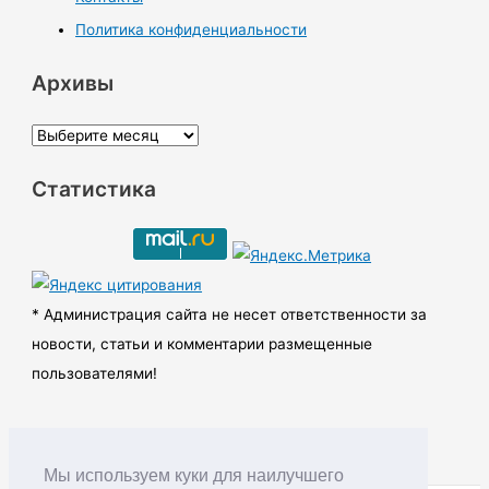
Политика конфиденциальности
Архивы
А
р
Статистика
х
и
в
ы
* Администрация сайта не несет ответственности за
новости, статьи и комментарии размещенные
пользователями!
Мы используем куки для наилучшего