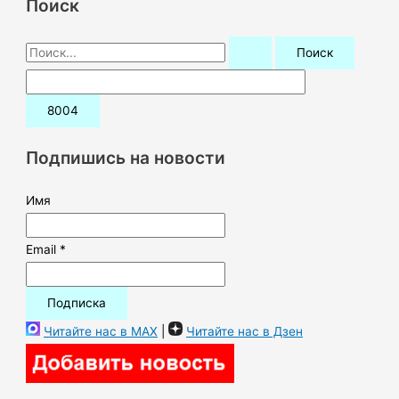
Поиск
П
о
и
с
к
Подпишись на новости
:
Имя
Email *
Читайте нас в MAX
|
Читайте нас в Дзен