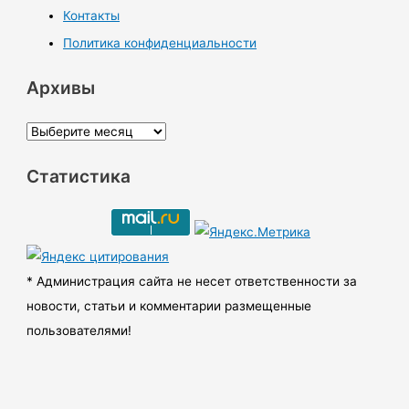
Контакты
Политика конфиденциальности
Архивы
А
р
Статистика
х
и
в
ы
* Администрация сайта не несет ответственности за
новости, статьи и комментарии размещенные
пользователями!