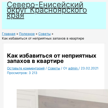
Северо-Енисейский
Перейти
округ Красноярского
к
края
содержимому
Главная
Полезное
Советы
Как избавиться от неприятных запахов в квартире
Как избавиться от неприятных
запахов в квартире
Оставьте комментарий
/
Советы
/ От
admin
/
23.02.2021
Просмотров:
3 213