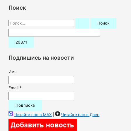
Поиск
П
о
и
с
к
Подпишись на новости
:
Имя
Email *
Читайте нас в MAX
|
Читайте нас в Дзен