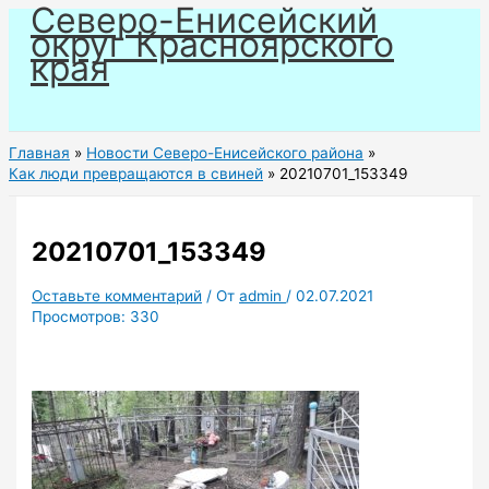
Северо-Енисейский
Перейти
округ Красноярского
к
края
содержимому
Главная
Новости Северо-Енисейского района
Как люди превращаются в свиней
20210701_153349
20210701_153349
Оставьте комментарий
/ От
admin
/
02.07.2021
Просмотров:
330