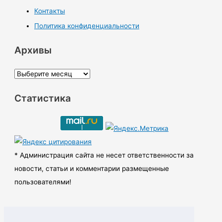
Контакты
Политика конфиденциальности
Архивы
А
р
Статистика
х
и
в
ы
* Администрация сайта не несет ответственности за
новости, статьи и комментарии размещенные
пользователями!