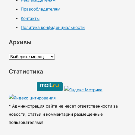
Рекламодателям
Правообладателям
Контакты
Политика конфиденциальности
Архивы
А
р
Статистика
х
и
в
ы
* Администрация сайта не несет ответственности за
новости, статьи и комментарии размещенные
пользователями!