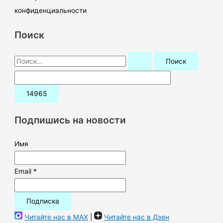
конфиденциальности
Поиск
П
о
и
с
к
Подпишись на новости
:
Имя
Email *
Читайте нас в MAX
|
Читайте нас в Дзен