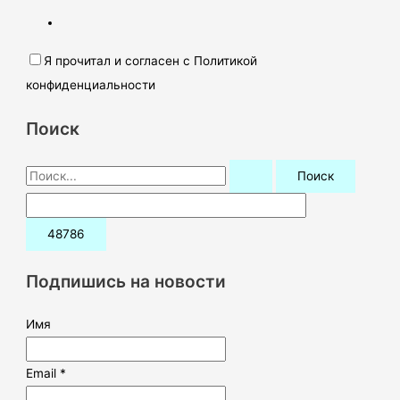
Я прочитал и согласен с Политикой
конфиденциальности
Поиск
П
о
и
с
к
Подпишись на новости
:
Имя
Email *