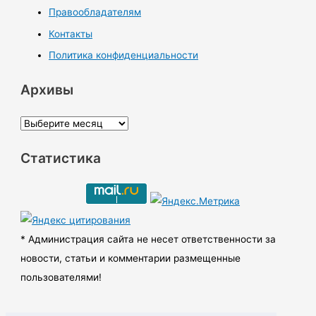
Правообладателям
Контакты
Политика конфиденциальности
Архивы
А
р
Статистика
х
и
в
ы
* Администрация сайта не несет ответственности за
новости, статьи и комментарии размещенные
пользователями!