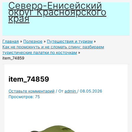
Северо-Енисейский
Перейти
округ Красноярского
к
края
содержимому
Главная
Полезное
Путешествия и туризм
Как не промокнуть и не сломать спину: разбираем
туристические палатки по косточкам
item_74859
item_74859
Оставьте комментарий
/ От
admin
/
08.05.2026
Просмотров:
75