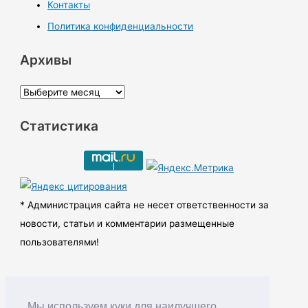
Контакты
Политика конфиденциальности
Архивы
А
р
Статистика
х
и
в
ы
* Администрация сайта не несет ответственности за
новости, статьи и комментарии размещенные
пользователями!
Мы используем куки для наилучшего