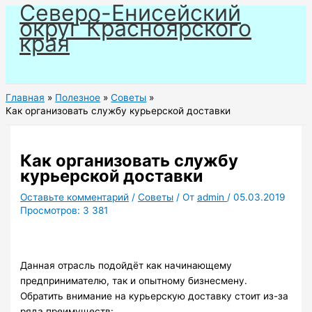
Северо-Енисейский
Перейти
округ Красноярского
к
края
содержимому
Главная
Полезное
Советы
Как организовать службу курьерской доставки
Как организовать службу
курьерской доставки
Оставьте комментарий
/
Советы
/ От
admin
/
05.03.2019
Просмотров:
3 381
Данная отрасль подойдёт как начинающему
предпринимателю, так и опытному бизнесмену.
Обратить внимание на курьерскую доставку стоит из-за
ряда преимуществ: