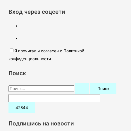
Вход через соцсети
Я прочитал и согласен с Политикой
конфиденциальности
Поиск
П
о
и
с
к
Подпишись на новости
: