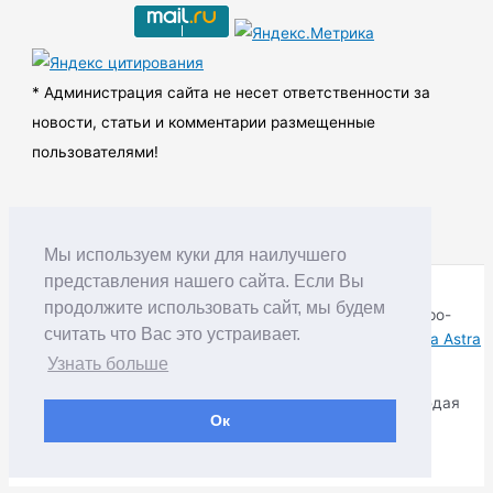
и
в
ы
* Администрация сайта не несет ответственности за
новости, статьи и комментарии размещенные
пользователями!
Мы используем куки для наилучшего
представления нашего сайта. Если Вы
продолжите использовать сайт, мы будем
Copyright © RUDNIK.MOBI 28.06.2008 - 2026 | Северо-
считать что Вас это устраивает.
Енисейский округ Красноярского края | Powered by
Тема Astra
WordPress
Узнать больше
Копирование материалов разрешается только соблюдая
Ок
Правила