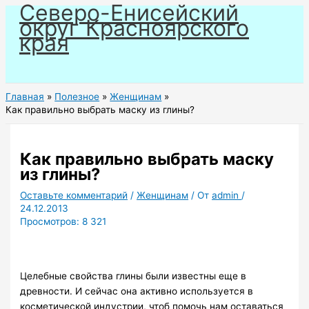
Северо-Енисейский
Перейти
округ Красноярского
к
края
содержимому
Главная
Полезное
Женщинам
Как правильно выбрать маску из глины?
Как правильно выбрать маску
из глины?
Оставьте комментарий
/
Женщинам
/ От
admin
/
24.12.2013
Просмотров:
8 321
Целебные свойства глины были известны еще в
древности. И сейчас она активно используется в
косметической индустрии, чтоб помочь нам оставаться