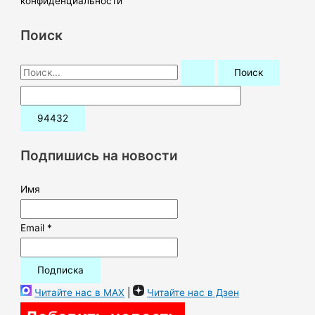
конфиденциальности
Поиск
П
о
и
с
к
Подпишись на новости
:
Имя
Email *
Читайте нас в MAX
|
Читайте нас в Дзен