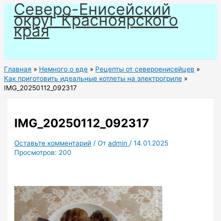
Северо-Енисейский
Перейти
округ Красноярского
к
края
содержимому
Главная
Немного о еде
Рецепты от североенисейцев
Как приготовить идеальные котлеты на электрогриле
IMG_20250112_092317
IMG_20250112_092317
Оставьте комментарий
/ От
admin
/
14.01.2025
Просмотров:
200