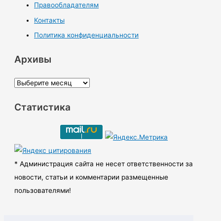
Правообладателям
Контакты
Политика конфиденциальности
Архивы
А
р
Статистика
х
и
в
ы
* Администрация сайта не несет ответственности за
новости, статьи и комментарии размещенные
пользователями!