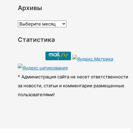
Архивы
А
р
Статистика
х
и
в
ы
* Администрация сайта не несет ответственности
за новости, статьи и комментарии размещенные
пользователями!