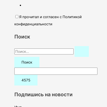
Я прочитал и согласен с Политикой
конфиденциальности
Поиск
П
о
и
с
к
:
Подпишись на новости