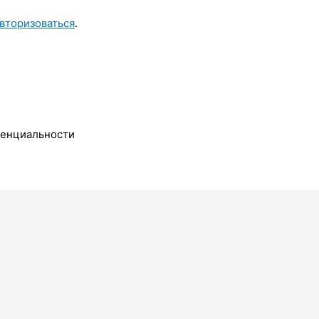
вторизоваться
.
денциальности