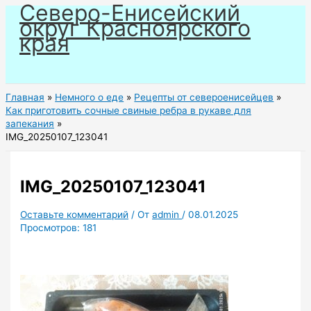
Северо-Енисейский
Перейти
округ Красноярского
к
края
содержимому
Главная
Немного о еде
Рецепты от североенисейцев
Как приготовить сочные свиные ребра в рукаве для
запекания
IMG_20250107_123041
IMG_20250107_123041
Оставьте комментарий
/ От
admin
/
08.01.2025
Просмотров:
181