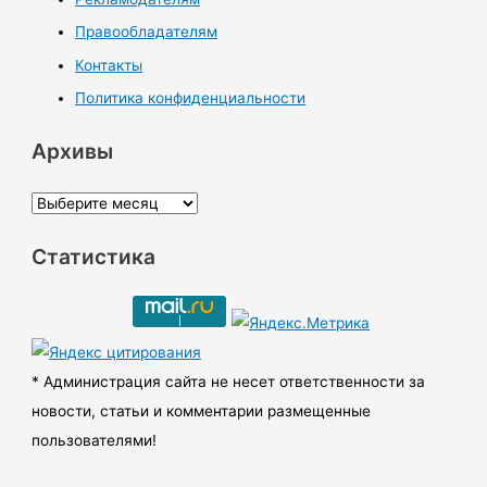
Правообладателям
Контакты
Политика конфиденциальности
Архивы
А
р
Статистика
х
и
в
ы
* Администрация сайта не несет ответственности за
новости, статьи и комментарии размещенные
пользователями!