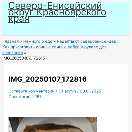
Северо-Енисейский
Перейти
округ Красноярского
к
края
содержимому
Главная
Немного о еде
Рецепты от североенисейцев
Как приготовить сочные свиные ребра в рукаве для
запекания
IMG_20250107_172816
IMG_20250107_172816
Оставьте комментарий
/ От
admin
/
08.01.2025
Просмотров:
151