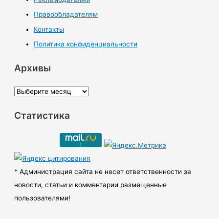
Правообладателям
Контакты
Политика конфиденциальности
Архивы
А
р
Статистика
х
и
в
ы
* Администрация сайта не несет ответственности за
новости, статьи и комментарии размещенные
пользователями!