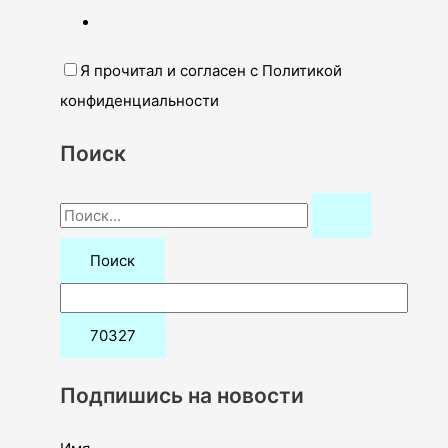
Я прочитал и согласен с Политикой
конфиденциальности
Поиск
П
о
и
с
к
:
Подпишись на новости