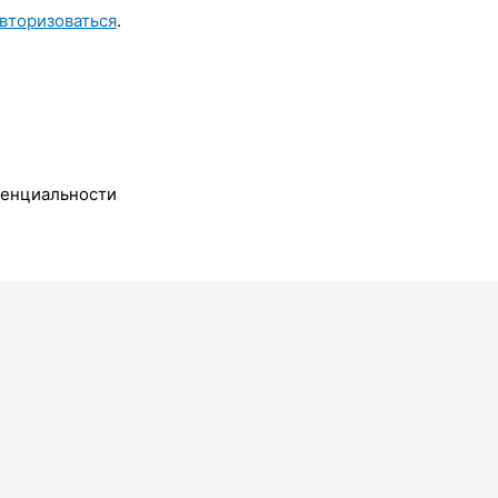
вторизоваться
.
денциальности