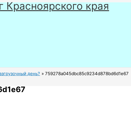
г Красноярского края
азгрузочный день?
759278a045dbc85c9234d878bd6d1e67
6d1e67