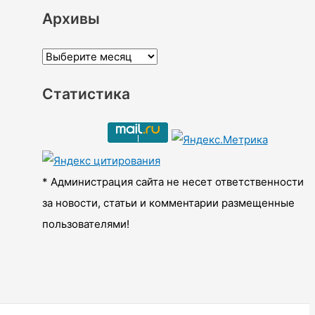
Архивы
А
р
Статистика
х
и
в
ы
* Администрация сайта не несет ответственности
за новости, статьи и комментарии размещенные
пользователями!