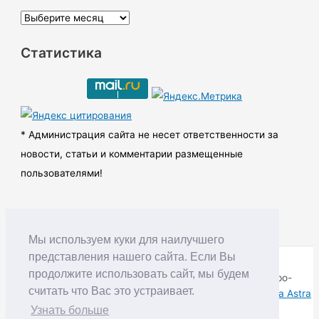
А
р
Статистика
х
и
в
ы
* Администрация сайта не несет ответственности за
новости, статьи и комментарии размещенные
пользователями!
Мы используем куки для наилучшего
представления нашего сайта. Если Вы
продолжите использовать сайт, мы будем
Copyright © RUDNIK.MOBI 28.06.2008 - 2026 | Северо-
считать что Вас это устраивает.
Енисейский округ Красноярского края | Powered by
Тема Astra
WordPress
Узнать больше