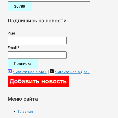
и
с
к
Подпишись на новости
:
Имя
Email *
Читайте нас в MAX
|
Читайте нас в Дзен
Меню сайта
Главная