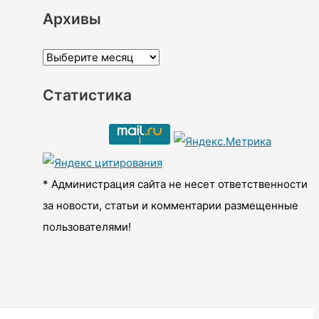
Архивы
А
р
Статистика
х
и
в
ы
* Администрация сайта не несет ответственности
за новости, статьи и комментарии размещенные
пользователями!