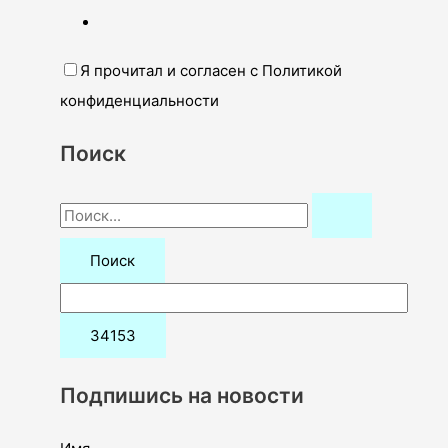
Я прочитал и согласен с Политикой
конфиденциальности
Поиск
П
о
и
с
к
:
Подпишись на новости