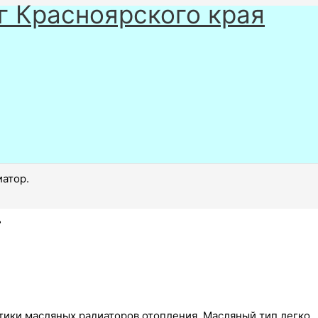
г Красноярского края
иатор.
.
тики масляных радиаторов отопления. Масляный тип легко