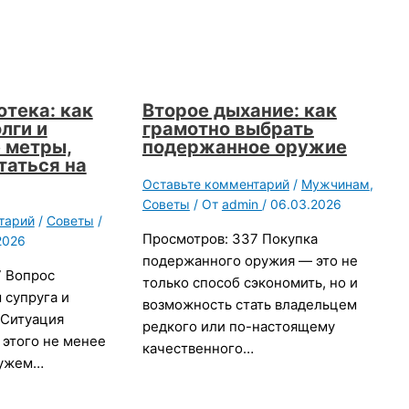
отека: как
Второе дыхание: как
лги и
грамотно выбрать
 метры,
подержанное оружие
таться на
Оставьте комментарий
/
Мужчинам
,
Советы
/ От
admin
/
06.03.2026
тарий
/
Советы
/
Просмотров: 337 Покупка
2026
подержанного оружия — это не
7 Вопрос
только способ сэкономить, но и
 супруга и
возможность стать владельцем
 Ситуация
редкого или по-настоящему
т этого не менее
качественного…
мужем…