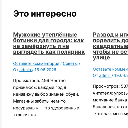
Это интересно
Мужские утеплённые
Развод и ип
ботинки для города: как
поделить до
не замёрзнуть и не
квадратные
выглядеть как полярник
чтобы не ос
улице
Оставьте комментарий
/
Советы
/
Оставьте коммен
От
admin
/
15.06.2026
От
admin
/
19.04.
Просмотров: 499 Честно
Просмотров: 50
признаюсь: каждый год я
читателя: угрозы
ненавижу выбор зимней обуви.
молчание банка
Магазины забиты чем-то
банальная, но о
несуразным — то здоровенные
тяжелая: мы с 
«танки» на…