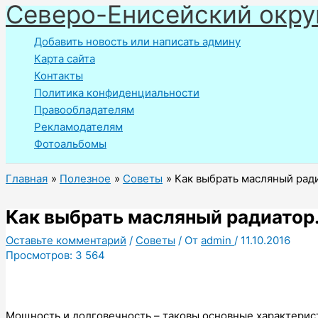
Северо-Енисейский окру
Перейти
к
Добавить новость или написать админу
содержимому
Карта сайта
Контакты
Политика конфиденциальности
Правообладателям
Рекламодателям
Фотоальбомы
Главная
Полезное
Советы
Как выбрать масляный рад
Как выбрать масляный радиатор
Оставьте комментарий
/
Советы
/ От
admin
/
11.10.2016
Просмотров:
3 564
Мощность и долговечность – таковы основные характерис