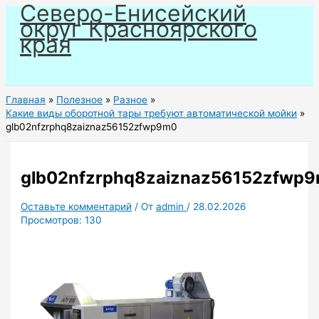
Северо-Енисейский
Перейти
округ Красноярского
к
края
содержимому
Главная
Полезное
Разное
Какие виды оборотной тары требуют автоматической мойки
glb02nfzrphq8zaiznaz56152zfwp9m0
glb02nfzrphq8zaiznaz56152zfwp
Оставьте комментарий
/ От
admin
/
28.02.2026
Просмотров:
130