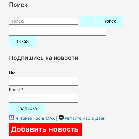
Поиск
П
о
и
с
к
Подпишись на новости
:
Имя
Email *
Читайте нас в MAX
|
Читайте нас в Дзен