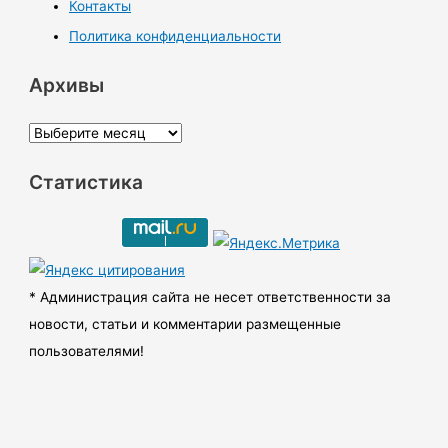
Контакты
Политика конфиденциальности
Архивы
А
р
Статистика
х
и
в
ы
* Администрация сайта не несет ответственности за
новости, статьи и комментарии размещенные
пользователями!