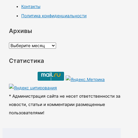
Контакты
Политика конфиденциальности
Архивы
А
р
Статистика
х
и
в
ы
* Администрация сайта не несет ответственности за
новости, статьи и комментарии размещенные
пользователями!