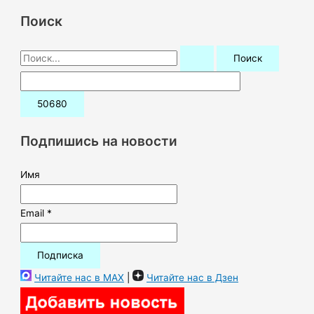
Поиск
П
о
и
с
к
Подпишись на новости
:
Имя
Email *
Читайте нас в MAX
|
Читайте нас в Дзен