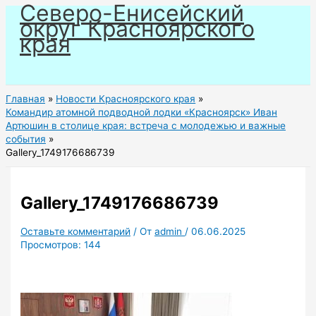
Северо-Енисейский
Перейти
округ Красноярского
к
края
содержимому
Главная
Новости Красноярского края
Командир атомной подводной лодки «Красноярск» Иван
Артюшин в столице края: встреча с молодежью и важные
события
Gallery_1749176686739
Gallery_1749176686739
Оставьте комментарий
/ От
admin
/
06.06.2025
Просмотров:
144