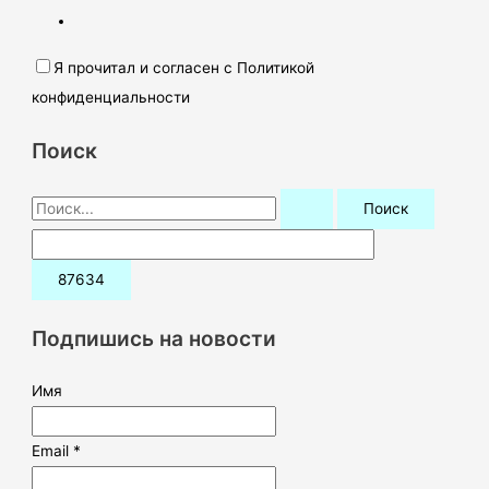
Я прочитал и согласен с Политикой
конфиденциальности
Поиск
П
о
и
с
к
Подпишись на новости
:
Имя
Email *