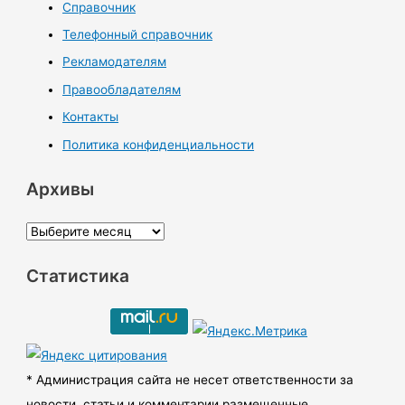
Справочник
Телефонный справочник
Рекламодателям
Правообладателям
Контакты
Политика конфиденциальности
Архивы
А
р
Статистика
х
и
в
ы
* Администрация сайта не несет ответственности за
новости, статьи и комментарии размещенные