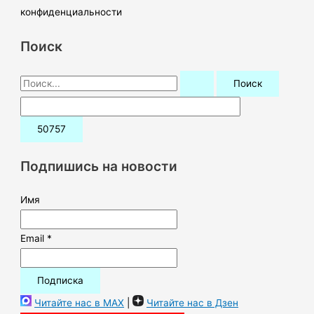
конфиденциальности
Поиск
П
о
и
с
к
Подпишись на новости
:
Имя
Email *
Читайте нас в MAX
|
Читайте нас в Дзен