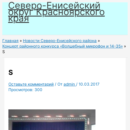
Северо-Енисейский
Перейти
округ Красноярского
к
края
содержимому
Главная
Новости Северо-Енисейского района
Концерт районного конкурса «Волшебный микрофон и 14-35»
S
S
Оставьте комментарий
/ От
admin
/
10.03.2017
Просмотров:
300