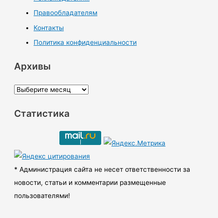
Правообладателям
Контакты
Политика конфиденциальности
Архивы
А
р
Статистика
х
и
в
ы
* Администрация сайта не несет ответственности за
новости, статьи и комментарии размещенные
пользователями!